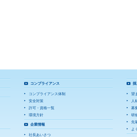
コンプライアンス
採
コンプライアンス体制
望
安全対策
人
許可・資格一覧
募
環境方針
研
先
企業情報
よ
社長あいさつ