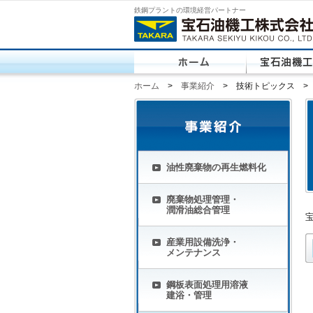
鉄鋼プラントの環境経営パートナー
ホーム
>
事業紹介
> 技術トピックス >
油性廃棄物の再生燃料化
廃棄物処理管理・
潤滑油総合管理
産業用設備洗浄・
メンテナンス
鋼板表面処理用溶液
建浴・管理