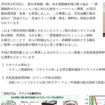
2012年2月15日に、新日本製鐵（株）名古屋製鐵所様の取り組み「一貫
製鐵所ゼロエミッション化に向けた総合イノベーション事業」が2012
愛知環境賞「金賞」を受賞しました。この事業には、宝石油機工株式
会社の『含油スカム・含油スラッジ全量（再生）燃料化』技術が採用
されています。
これまで再生利用が困難とされていたスラッジ類の完全リサイクル技
術を開発・実用化。それを基に「一貫製鐵所ゼロエミッション体制」
を確立したことで、自らの削減はもとより、鉄鋼業を始めとする幅広
い業界への波及効果が期待できると高く評価されました。
今回の受賞対象となった事業によるゼロエミッション推進と天然資源使用抑
な成果が上がっています。
リサイクル率向上
・スラッジ類減容化・リサイクル4による埋立量削減他でリサイクル率99
天然資源使用抑制（スラッジ中鉄分回収）
・含鉄ペレットリサイクル化で約５千ｔ-Ｆｅ／年規模の鉄分回収で鉄鉱